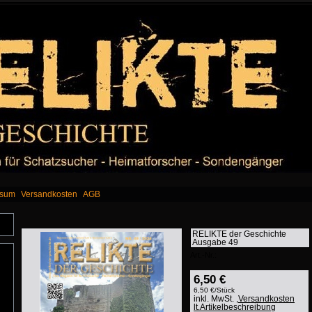
ssum
Versandkosten
AGB
RELIKTE der Geschichte
Ausgabe 49
Art.-Nr.:
6,50 €
6,50 €/Stück
inkl. MwSt. ,
Versandkosten
lt.Artikelbeschreibung