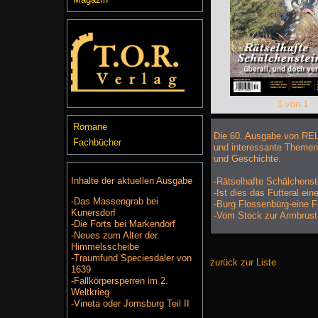
1 von 1
Romane
Die 60. Ausgabe von REL
Fachbücher
und interessante Theme
und Geschichte.
Inhalte der aktuellen Ausgabe
-Rätselhafte Schälchenst
-Ist dies das Futteral ein
-Das Massengrab bei
-Burg Flossenbürg-eine F
Kunersdorf
-Vom Stock zur Armbrust
-Die Forts bei Markendorf
-Neues zum Alter der
Himmelsscheibe
-Traumfund Speciesdaler von
zurück zur Liste
1639
-Fallkörpersperren im 2.
Weltkrieg
-Vineta oder Jomsburg Teil II